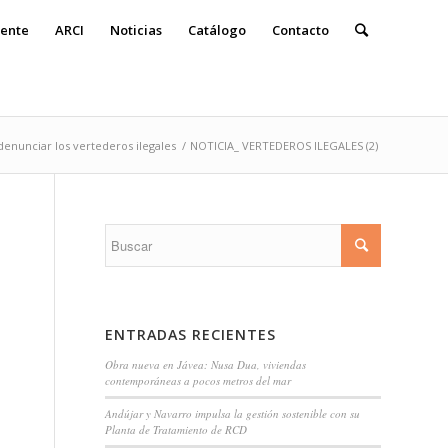
ente
ARCI
Noticias
Catálogo
Contacto
enunciar los vertederos ilegales
/
NOTICIA_ VERTEDEROS ILEGALES (2)
ENTRADAS RECIENTES
Obra nueva en Jávea: Nusa Dua, viviendas
contemporáneas a pocos metros del mar
Andújar y Navarro impulsa la gestión sostenible con su
Planta de Tratamiento de RCD