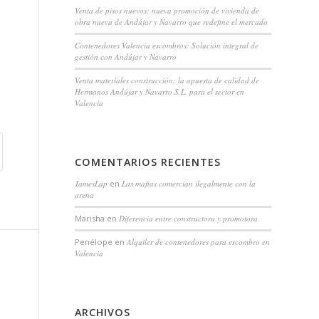
Venta de pisos nuevos: nueva promoción de vivienda de
obra nueva de Andújar y Navarro que redefine el mercado
Contenedores Valencia escombros: Solución integral de
gestión con Andújar y Navarro
Venta materiales construcción: la apuesta de calidad de
Hermanos Andújar y Navarro S.L. para el sector en
Valencia
COMENTARIOS RECIENTES
JamesLap
en
Las mafias comercian ilegalmente con la
arena
Marisha
en
Diferencia entre constructora y promotora
Penélope
en
Alquiler de contenedores para escombro en
Valencia
ARCHIVOS