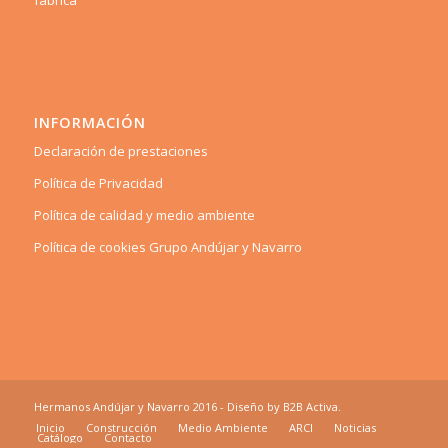
fábrica
INFORMACIÓN
Declaración de prestaciones
Política de Privacidad
Política de calidad y medio ambiente
Política de cookies Grupo Andújar y Navarro
Hermanos Andújar y Navarro 2016 - Diseño by
B2B Activa
.
Inicio
Construcción
Medio Ambiente
ARCI
Noticias
Catálogo
Contacto