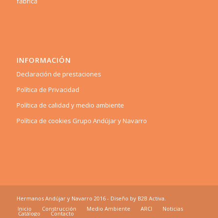
fábrica
INFORMACIÓN
Declaración de prestaciones
Política de Privacidad
Política de calidad y medio ambiente
Política de cookies Grupo Andújar y Navarro
Hermanos Andújar y Navarro 2016 - Diseño by
B2B Activa
.
Inicio
Construcción
Medio Ambiente
ARCI
Noticias
Catálogo
Contacto