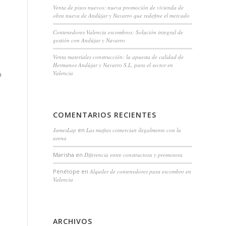
Venta de pisos nuevos: nueva promoción de vivienda de
obra nueva de Andújar y Navarro que redefine el mercado
Contenedores Valencia escombros: Solución integral de
gestión con Andújar y Navarro
Venta materiales construcción: la apuesta de calidad de
Hermanos Andújar y Navarro S.L. para el sector en
Valencia
n
COMENTARIOS RECIENTES
JamesLap
en
Las mafias comercian ilegalmente con la
arena
Marisha
en
Diferencia entre constructora y promotora
Penélope
en
Alquiler de contenedores para escombro en
Valencia
ARCHIVOS