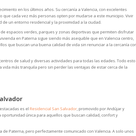
imiento en los últimos años. Su cercanía a Valencia, con excelentes
ho que cada vez más personas opten por mudarse a este municipio. Vivir
d de un entorno residencial y la proximidad a la ciudad.
a de espacios verdes, parques y zonas deportivas que permiten disfrutar
 vivienda en Paterna sigue siendo más asequible que en Valencia centro,
ellos que buscan una buena calidad de vida sin renunciar a la cercanía co
, centros de salud y diversas actividades para todas las edades. Todo esto
 vida más tranquila pero sin perder las ventajas de estar cerca de la
Salvador
destacadas es el
Residencial San Salvador
, promovido por Andújar y
 oportunidad única para aquellos que buscan calidad, confort y
la de Paterna, pero perfectamente comunicado con Valencia. A solo unos