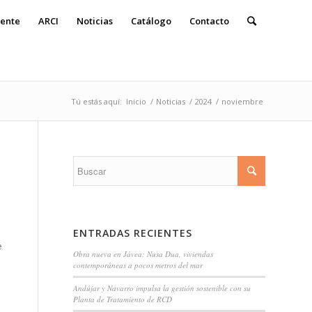
ente
ARCI
Noticias
Catálogo
Contacto
Tú estás aquí:
Inicio
/
Noticias
/
2024
/
noviembre
ENTRADAS RECIENTES
e
Obra nueva en Jávea: Nusa Dua, viviendas
contemporáneas a pocos metros del mar
Andújar y Navarro impulsa la gestión sostenible con su
Planta de Tratamiento de RCD