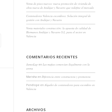
Venta de pisos nuevos: nueva promoción de vivienda de
obra nueva de Andújar y Navarro que redefine el mercado
Contenedores Valencia escombros: Solución integral de
gestión con Andújar y Navarro
Venta materiales construcción: la apuesta de calidad de
Hermanos Andújar y Navarro S.L. para el sector en
Valencia
COMENTARIOS RECIENTES
JamesLap
en
Las mafias comercian ilegalmente con la
arena
Marisha
en
Diferencia entre constructora y promotora
Penélope
en
Alquiler de contenedores para escombro en
Valencia
ARCHIVOS