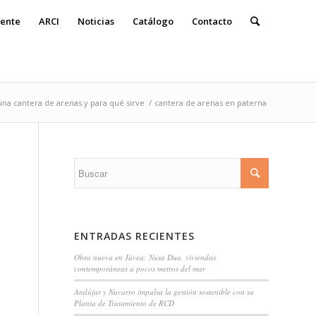
ente
ARCI
Noticias
Catálogo
Contacto
na cantera de arenas y para qué sirve
/
cantera de arenas en paterna
ENTRADAS RECIENTES
Obra nueva en Jávea: Nusa Dua, viviendas
contemporáneas a pocos metros del mar
Andújar y Navarro impulsa la gestión sostenible con su
Planta de Tratamiento de RCD