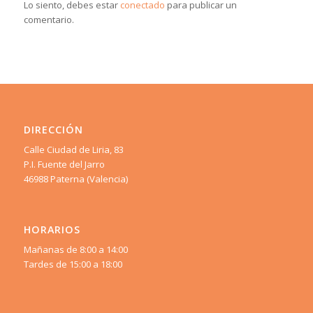
Lo siento, debes estar
conectado
para publicar un
comentario.
DIRECCIÓN
Calle Ciudad de Liria, 83
P.I. Fuente del Jarro
46988 Paterna (Valencia)
HORARIOS
Mañanas de 8:00 a 14:00
Tardes de 15:00 a 18:00