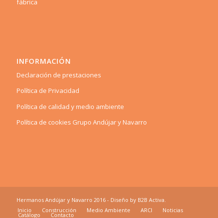
fábrica
INFORMACIÓN
Declaración de prestaciones
Política de Privacidad
Política de calidad y medio ambiente
Política de cookies Grupo Andújar y Navarro
Hermanos Andújar y Navarro 2016 - Diseño by
B2B Activa
.
Inicio
Construcción
Medio Ambiente
ARCI
Noticias
Catálogo
Contacto