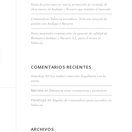
Venta de pisos nuevos: nueva promoción de vivienda de
obra nueva de Andújar y Navarro que redefine el mercado
Contenedores Valencia escombros: Solución integral de
gestión con Andújar y Navarro
Venta materiales construcción: la apuesta de calidad de
Hermanos Andújar y Navarro S.L. para el sector en
Valencia
COMENTARIOS RECIENTES
JamesLap
en
Las mafias comercian ilegalmente con la
arena
Marisha
en
Diferencia entre constructora y promotora
Penélope
en
Alquiler de contenedores para escombro en
Valencia
ARCHIVOS