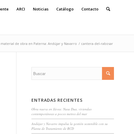
ente
ARCI
Noticias
Catálogo
Contacto
 material de obra en Paterna: Andújar y Navarro
/
cantera-del-rabosar
ENTRADAS RECIENTES
Obra nueva en Jávea: Nusa Dua, viviendas
contemporáneas a pocos metros del mar
Andújar y Navarro impulsa la gestión sostenible con su
Planta de Tratamiento de RCD