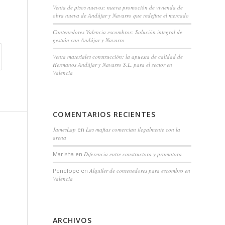
Venta de pisos nuevos: nueva promoción de vivienda de
obra nueva de Andújar y Navarro que redefine el mercado
Contenedores Valencia escombros: Solución integral de
gestión con Andújar y Navarro
Venta materiales construcción: la apuesta de calidad de
Hermanos Andújar y Navarro S.L. para el sector en
Valencia
COMENTARIOS RECIENTES
JamesLap
en
Las mafias comercian ilegalmente con la
arena
Marisha
en
Diferencia entre constructora y promotora
Penélope
en
Alquiler de contenedores para escombro en
Valencia
ARCHIVOS