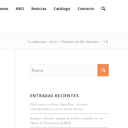
ente
ARCI
Noticias
Catálogo
Contacto
Tú estás aquí:
Inicio
/
Residencial San Salvador
/
1 B
ENTRADAS RECIENTES
Obra nueva en Jávea: Nusa Dua, viviendas
contemporáneas a pocos metros del mar
Andújar y Navarro impulsa la gestión sostenible con su
Planta de Tratamiento de RCD