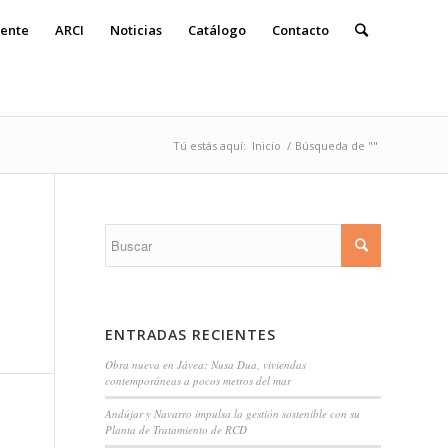
ente
ARCI
Noticias
Catálogo
Contacto
Tú estás aquí:
Inicio
/
Búsqueda de ""
ENTRADAS RECIENTES
Obra nueva en Jávea: Nusa Dua, viviendas
contemporáneas a pocos metros del mar
Andújar y Navarro impulsa la gestión sostenible con su
Planta de Tratamiento de RCD