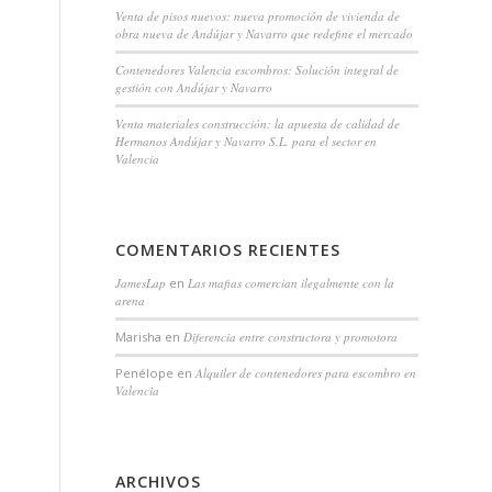
Venta de pisos nuevos: nueva promoción de vivienda de
obra nueva de Andújar y Navarro que redefine el mercado
Contenedores Valencia escombros: Solución integral de
gestión con Andújar y Navarro
Venta materiales construcción: la apuesta de calidad de
Hermanos Andújar y Navarro S.L. para el sector en
Valencia
COMENTARIOS RECIENTES
JamesLap
en
Las mafias comercian ilegalmente con la
arena
Marisha
en
Diferencia entre constructora y promotora
Penélope
en
Alquiler de contenedores para escombro en
Valencia
ARCHIVOS