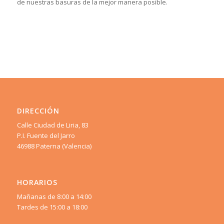
de nuestras basuras de la mejor manera posible.
DIRECCIÓN
Calle Ciudad de Liria, 83
P.I. Fuente del Jarro
46988 Paterna (Valencia)
HORARIOS
Mañanas de 8:00 a 14:00
Tardes de 15:00 a 18:00