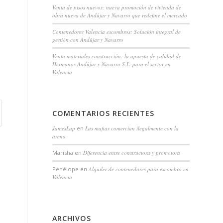
Venta de pisos nuevos: nueva promoción de vivienda de
obra nueva de Andújar y Navarro que redefine el mercado
Contenedores Valencia escombros: Solución integral de
gestión con Andújar y Navarro
Venta materiales construcción: la apuesta de calidad de
Hermanos Andújar y Navarro S.L. para el sector en
Valencia
COMENTARIOS RECIENTES
JamesLap
en
Las mafias comercian ilegalmente con la
arena
Marisha
en
Diferencia entre constructora y promotora
Penélope
en
Alquiler de contenedores para escombro en
Valencia
ARCHIVOS