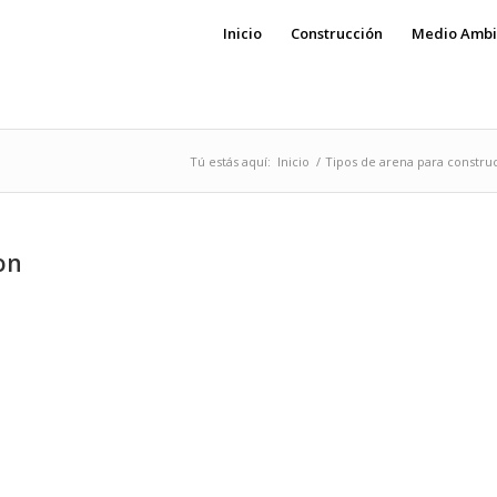
Inicio
Construcción
Medio Ambi
Tú estás aquí:
Inicio
/
Tipos de arena para constru
on