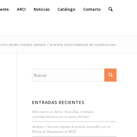
ente
ARCI
Noticias
Catálogo
Contacto
cción desde nuestra cantera
/
la arena como material de construccion
ENTRADAS RECIENTES
Obra nueva en Jávea: Nusa Dua, viviendas
contemporáneas a pocos metros del mar
Andújar y Navarro impulsa la gestión sostenible con su
Planta de Tratamiento de RCD