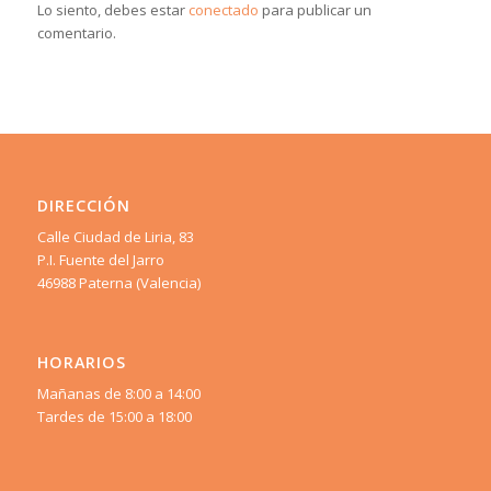
Lo siento, debes estar
conectado
para publicar un
comentario.
DIRECCIÓN
Calle Ciudad de Liria, 83
P.I. Fuente del Jarro
46988 Paterna (Valencia)
HORARIOS
Mañanas de 8:00 a 14:00
Tardes de 15:00 a 18:00