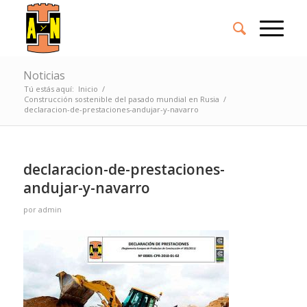
Noticias
Tú estás aquí:
Inicio
/
Construcción sostenible del pasado mundial en Rusia
/
declaracion-de-prestaciones-andujar-y-navarro
declaracion-de-prestaciones-
andujar-y-navarro
por
admin