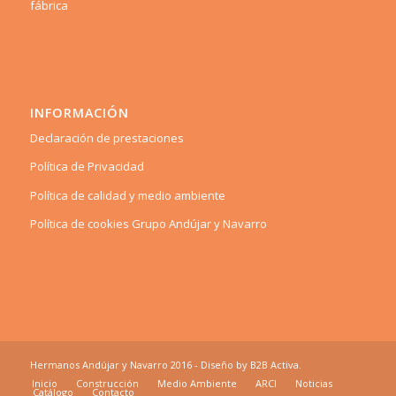
fábrica
INFORMACIÓN
Declaración de prestaciones
Política de Privacidad
Política de calidad y medio ambiente
Política de cookies Grupo Andújar y Navarro
Hermanos Andújar y Navarro 2016 - Diseño by
B2B Activa
.
Inicio
Construcción
Medio Ambiente
ARCI
Noticias
Catálogo
Contacto