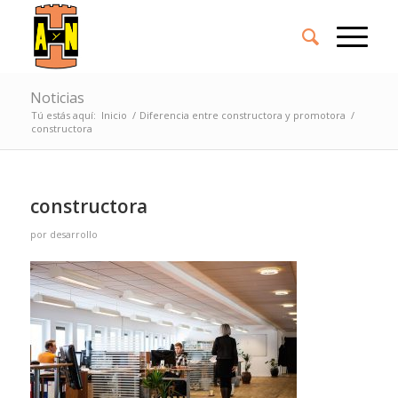
Noticias
Tú estás aquí:
Inicio
/
Diferencia entre constructora y promotora
/
constructora
constructora
por
desarrollo