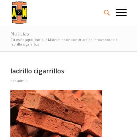
Noticias
Tú estás aquí:
Inicio
/
Materiales de construcción innovadores
/
ladrillo cigarrillos
ladrillo cigarrillos
por
admin