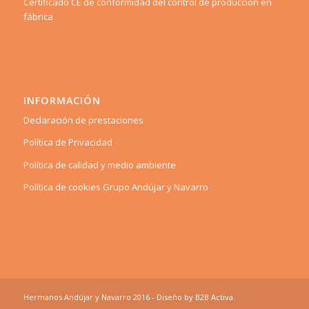
Certificado CE de conformidad del control de producción en
fábrica
INFORMACIÓN
Declaración de prestaciones
Política de Privacidad
Política de calidad y medio ambiente
Política de cookies Grupo Andújar y Navarro
Hermanos Andújar y Navarro 2016 - Diseño by
B2B Activa
.