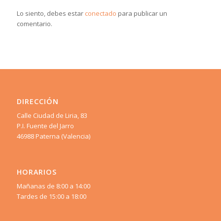
Lo siento, debes estar
conectado
para publicar un
comentario.
DIRECCIÓN
Calle Ciudad de Liria, 83
P.I. Fuente del Jarro
46988 Paterna (Valencia)
HORARIOS
Mañanas de 8:00 a 14:00
Tardes de 15:00 a 18:00