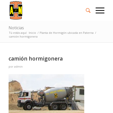
Noticias
Tú estás aquí:
Inicio
/
Planta de Hormigón ubicada en Paterna
/
camión hormigonera
camión hormigonera
por
admin