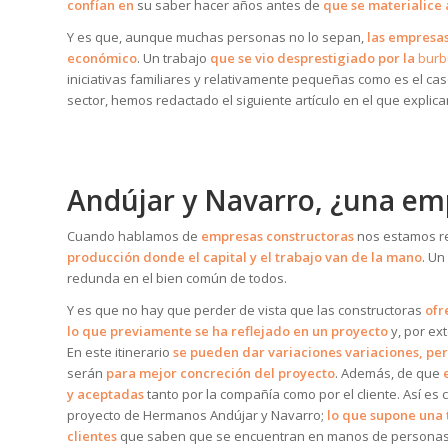
confían en
su saber hacer años antes de
que se materialice
Y es que, aunque muchas personas no lo sepan,
las empresas
económico
. Un trabajo
que se vio desprestigiado por la
burb
iniciativas familiares y relativamente pequeñas como es el ca
sector, hemos redactado el siguiente artículo en el que expli
Andújar y Navarro, ¿una em
Cuando hablamos de
empresas constructoras
nos estamos re
producción donde el capital y el trabajo van de la mano
. Un
redunda en el bien común de todos.
Y es que no hay que perder de vista que las constructoras
ofr
lo que previamente se ha reflejado en un proyecto
y, por ex
En este itinerario
se pueden dar variaciones variaciones, pe
serán
para mejor
concreción del proyecto
. Además, de que
y aceptadas
tanto por la compañía como por el cliente. Así es
proyecto de Hermanos Andújar y Navarro;
lo que supone una 
clientes
que saben que se encuentran en manos de personas 