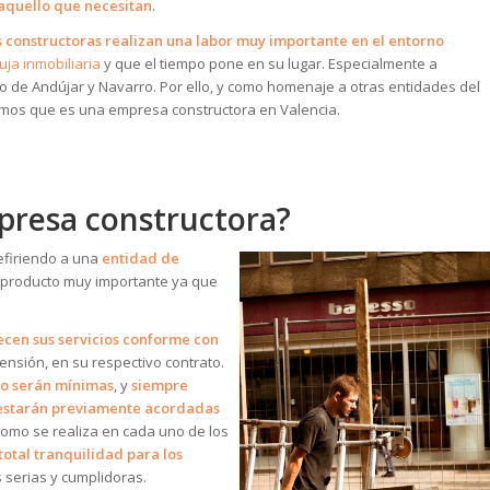
 aquello que necesitan
.
 constructoras realizan una labor muy importante en el entorno
uja inmobiliaria
y que el tiempo pone en su lugar. Especialmente a
so de Andújar y Navarro. Por ello, y como homenaje a otras entidades del
camos que es una empresa constructora en Valencia.
presa constructora?
firiendo a una
entidad de
 producto muy importante ya que
ecen sus servicios conforme con
tensión, en su respectivo contrato.
ro serán mínimas
, y
siempre
estarán previamente acordadas
 como se realiza en cada uno de los
total tranquilidad para los
serias y cumplidoras.