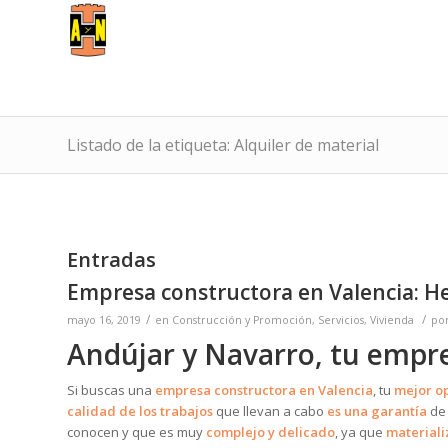
Listado de la etiqueta: Alquiler de material
Entradas
Empresa constructora en Valencia: H
/
/
mayo 16, 2019
en
Construcción y Promoción
,
Servicios
,
Vivienda
po
Andújar y Navarro, tu empre
Si buscas una
empresa constructora en Valencia
, tu
mejor o
calidad de los trabajos
que llevan a cabo
es una garantía
de 
conocen y que es muy
complejo
y
delicado
, ya que
materiali