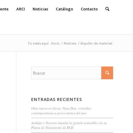
ente
ARCI
Noticias
Catálogo
Contacto
Tú estás aquí:
Inicio
/
Noticias
/
Alquiler de material
ENTRADAS RECIENTES
Obra nueva en Jávea: Nusa Dua, viviendas
contemporáneas a pocos metros del mar
Andújar y Navarro impulsa la gestión sostenible con su
Planta de Tratamiento de RCD