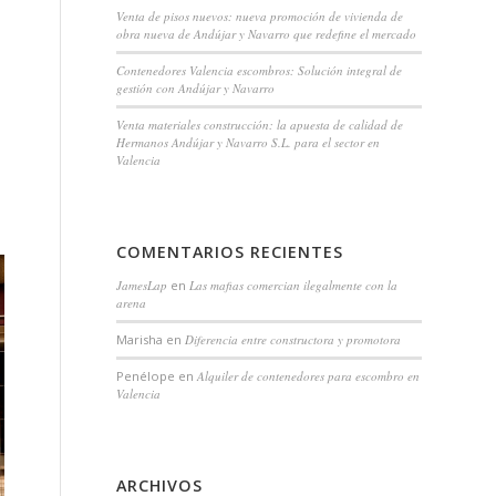
Venta de pisos nuevos: nueva promoción de vivienda de
obra nueva de Andújar y Navarro que redefine el mercado
Contenedores Valencia escombros: Solución integral de
gestión con Andújar y Navarro
Venta materiales construcción: la apuesta de calidad de
Hermanos Andújar y Navarro S.L. para el sector en
Valencia
COMENTARIOS RECIENTES
JamesLap
en
Las mafias comercian ilegalmente con la
arena
Marisha
en
Diferencia entre constructora y promotora
Penélope
en
Alquiler de contenedores para escombro en
Valencia
ARCHIVOS