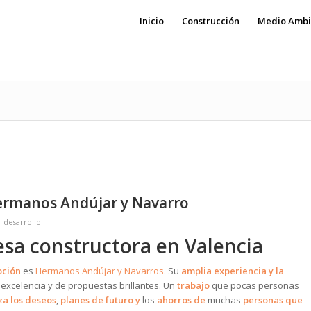
Inicio
Construcción
Medio Ambi
ermanos Andújar y Navarro
r
desarrollo
sa constructora en Valencia
pción
es
Hermanos Andújar y Navarros.
Su
amplia experiencia y la
excelencia y de propuestas brillantes. Un
trabajo
que pocas personas
za los deseos
,
planes de futuro y
los
ahorros
de
muchas
personas que