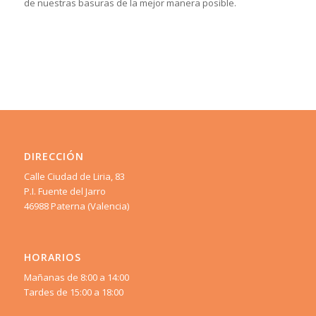
de nuestras basuras de la mejor manera posible.
DIRECCIÓN
Calle Ciudad de Liria, 83
P.I. Fuente del Jarro
46988 Paterna (Valencia)
HORARIOS
Mañanas de 8:00 a 14:00
Tardes de 15:00 a 18:00