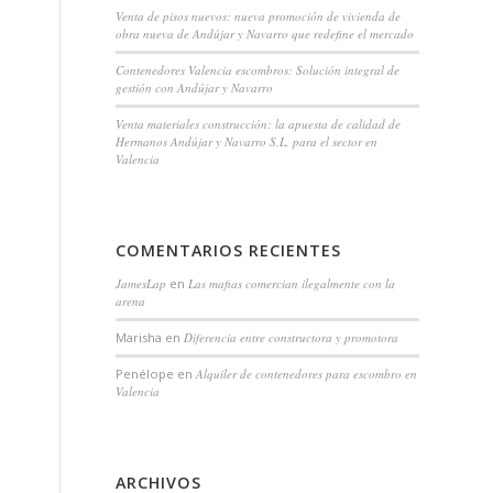
Venta de pisos nuevos: nueva promoción de vivienda de
obra nueva de Andújar y Navarro que redefine el mercado
Contenedores Valencia escombros: Solución integral de
gestión con Andújar y Navarro
Venta materiales construcción: la apuesta de calidad de
Hermanos Andújar y Navarro S.L. para el sector en
Valencia
COMENTARIOS RECIENTES
JamesLap
en
Las mafias comercian ilegalmente con la
arena
Marisha
en
Diferencia entre constructora y promotora
Penélope
en
Alquiler de contenedores para escombro en
Valencia
ARCHIVOS