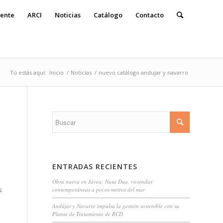
ente
ARCI
Noticias
Catálogo
Contacto
Tú estás aquí:
Inicio
/
Noticias
/
nuevo catálogo andujar y navarro
ENTRADAS RECIENTES
Obra nueva en Jávea: Nusa Dua, viviendas
s
contemporáneas a pocos metros del mar
Andújar y Navarro impulsa la gestión sostenible con su
Planta de Tratamiento de RCD