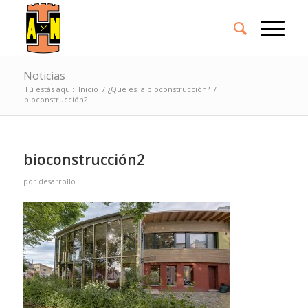
Noticias
Tú estás aquí:
Inicio
/
¿Qué es la bioconstrucción?
/
bioconstrucción2
bioconstrucción2
por
desarrollo