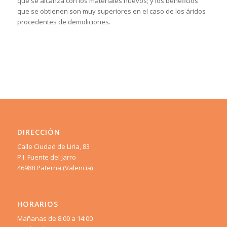
que se alcanza con los materiales nuevos; y los beneficios
que se obtienen son muy superiores en el caso de los áridos
procedentes de demoliciones.
DIRECCIÓN
Calle Ciudad de Liria, 83
P.I. Fuente del Jarro
46988 Paterna (Valencia)
HORARIOS
Mañanas de 8:00 a 14:00