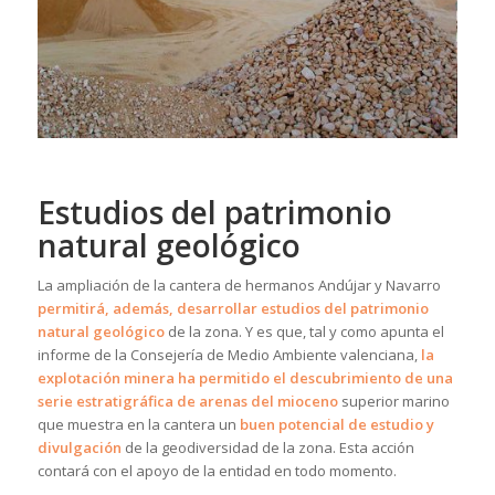
Estudios del patrimonio
natural geológico
La ampliación de la cantera de hermanos Andújar y Navarro
permitirá, además, desarrollar estudios del patrimonio
natural geológico
de la zona. Y es que, tal y como apunta el
informe de la Consejería de Medio Ambiente valenciana,
la
explotación minera ha permitido el descubrimiento de una
serie estratigráfica de arenas del mioceno
superior marino
que muestra en la cantera un
buen potencial de estudio y
divulgación
de la geodiversidad de la zona. Esta acción
contará con el apoyo de la entidad en todo momento.