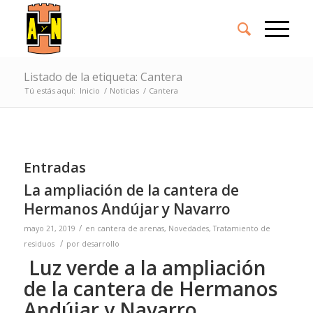
Listado de la etiqueta: Cantera
Tú estás aquí:
Inicio
/
Noticias
/
Cantera
Entradas
La ampliación de la cantera de
Hermanos Andújar y Navarro
/
mayo 21, 2019
en
cantera de arenas
,
Novedades
,
Tratamiento de
/
residuos
por
desarrollo
Luz verde a la ampliación
de la cantera de Hermanos
Andújar y Navarro