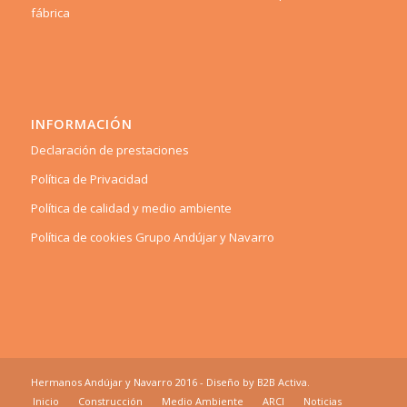
fábrica
INFORMACIÓN
Declaración de prestaciones
Política de Privacidad
Política de calidad y medio ambiente
Política de cookies Grupo Andújar y Navarro
Hermanos Andújar y Navarro 2016 - Diseño by
B2B Activa
.
Inicio
Construcción
Medio Ambiente
ARCI
Noticias