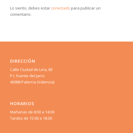
Lo siento, debes estar
conectado
para publicar un
comentario.
DIRECCIÓN
Calle Ciudad de Liria, 83
P.I. Fuente del Jarro
46988 Paterna (Valencia)
HORARIOS
Mañanas de 8:00 a 14:00
Tardes de 15:00 a 18:00