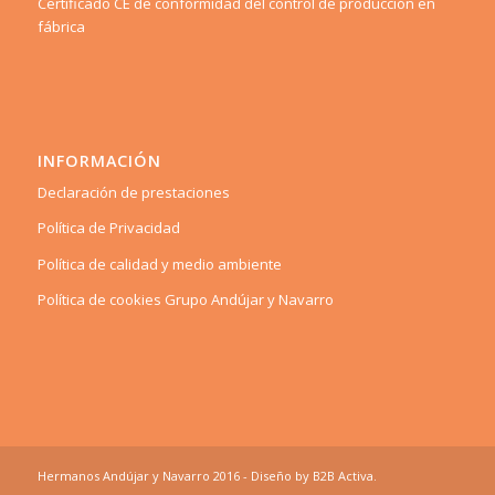
Certificado CE de conformidad del control de producción en
fábrica
INFORMACIÓN
Declaración de prestaciones
Política de Privacidad
Política de calidad y medio ambiente
Política de cookies Grupo Andújar y Navarro
Hermanos Andújar y Navarro 2016 - Diseño by
B2B Activa
.