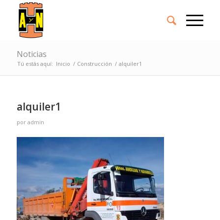
Noticias
Tú estás aquí:
Inicio
/
Construcción
/
alquiler1
alquiler1
por
admin