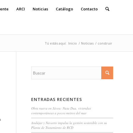
ente
ARCI
Noticias
Catálogo
Contacto
Tú estás aquí:
Inicio
/
Noticias
/
construir
ENTRADAS RECIENTES
Obra nueva en Jávea: Nusa Dua, viviendas
contemporáneas a pocos metros del mar
a
Andújar y Navarro impulsa la gestión sostenible con su
Planta de Tratamiento de RCD