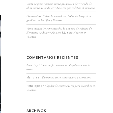
Venta de pisos nuevos: nueva promoción de vivienda de
obra nueva de Andújar y Navarro que redefine el mercado
Contenedores Valencia escombros: Solución integral de
gestión con Andújar y Navarro
Venta materiales construcción: la apuesta de calidad de
Hermanos Andújar y Navarro S.L. para el sector en
Valencia
COMENTARIOS RECIENTES
JamesLap
en
Las mafias comercian ilegalmente con la
arena
Marisha
en
Diferencia entre constructora y promotora
Penélope
en
Alquiler de contenedores para escombro en
Valencia
ARCHIVOS