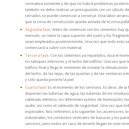
normativa existente y de que no habrá problemas posterior
también se debe realizar un presupuesto con un cálculo de
cerrados se puede comenzar a construir. Esta labor arranca
que la zona de construcción queda aislada de la zona públi
Segunda fase.
Antes de comenzar con los cimientos hay qu
menudo, se retire la capa superior del suelo y los fragme
sean empleados posteriormente. Una vez que todo esto se h
comenzará a cubrir con material.
Tercera fase
. Con los cimientos ya repartidos, toca el mom
los tabiques interiores y el techo del edificio. Una vez qu
edificio final y llega el momento de instalar la climatización
del techo, de las tejas, de las puertas y de las ventanas ex
y solo queda ponerle la piel.
Cuarta fase.
Es el momento de los servicios. Es decir, de la 
disponen las tuberías de agua, las tuberías de los residuos,
cableado eléctrico, los diferentes puntos de iluminación, to
audio; así como el cableado de seguridad.. Una vez que to
especiales. Nos referimos a lo siguiente: los ascensores, l
industriales, los conductos verticales de basuras y los pan
servicios, pero todos en caso de tenerlo llegan en este mo