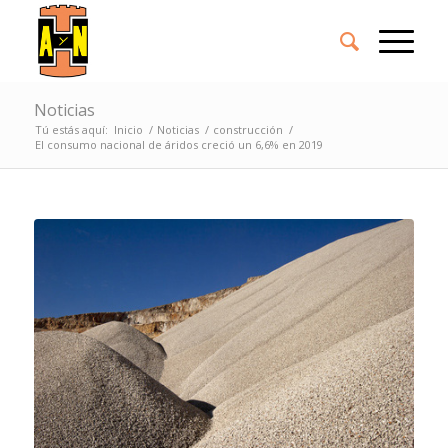
Noticias
Tú estás aquí:
Inicio
/
Noticias
/
construcción
/
El consumo nacional de áridos creció un 6,6% en 2019